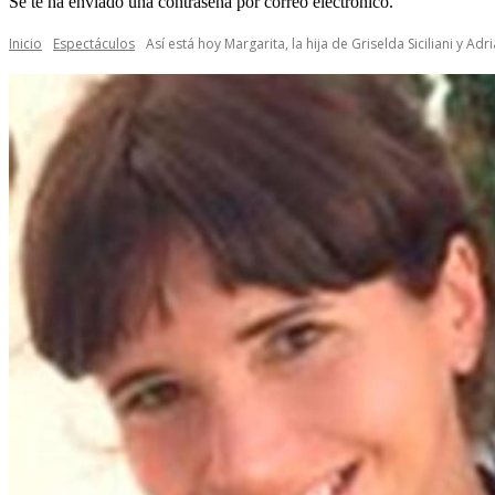
Se te ha enviado una contraseña por correo electrónico.
Inicio
Espectáculos
Así está hoy Margarita, la hija de Griselda Siciliani y Adri