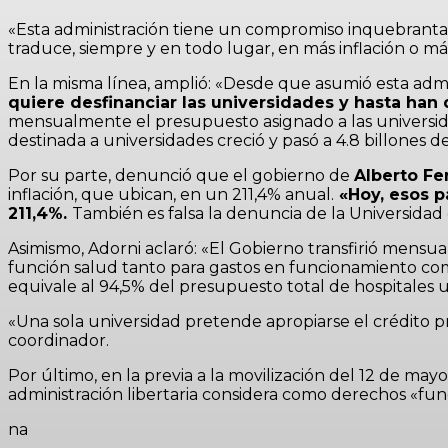
«Esta administración tiene un compromiso inquebrantabl
traduce, siempre y en todo lugar, en más inflación o m
En la misma línea, amplió: «Desde que asumió esta admi
quiere desfinanciar las universidades y hasta han
mensualmente el presupuesto asignado a las universida
destinada a universidades creció y pasó a 4.8 billones d
Por su parte, denunció que el gobierno de
Alberto F
inflación, que ubican, en un 211,4% anual.
«Hoy, esos pa
211,4%.
También es falsa la denuncia de la Universidad 
Asimismo, Adorni aclaró: «El Gobierno transfirió mensu
función salud tanto para gastos en funcionamiento como
equivale al 94,5% del presupuesto total de hospitales un
«Una sola universidad pretende apropiarse el crédito pr
coordinador.
Por último, en la previa a la movilización del 12 de ma
administración libertaria considera como derechos «fund
na