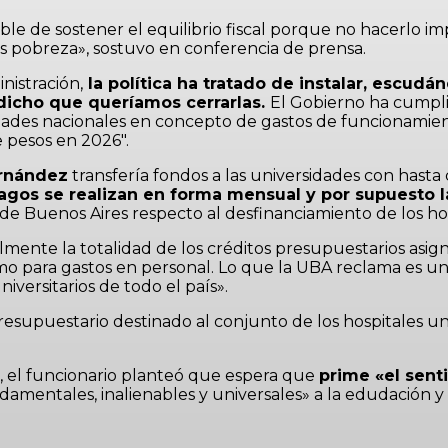
e de sostener el equilibrio fiscal porque no hacerlo im
ás pobreza», sostuvo en conferencia de prensa.
nistración,
la política ha tratado de instalar, escud
 dicho que queríamos cerrarlas.
El Gobierno ha cumpli
des nacionales en concepto de gastos de funcionamiento
e pesos en 2026″.
ernández
transfería fondos a las universidades con hasta
gos se realizan en forma mensual y por supuesto la 
de Buenos Aires respecto al desfinanciamiento de los hosp
almente la totalidad de los créditos presupuestarios as
 para gastos en personal. Lo que la UBA reclama es una 
iversitarios de todo el país».
esupuestario destinado al conjunto de los hospitales univ
yo, el funcionario planteó que espera que
prime «el sent
amentales, inalienables y universales» a la edudación y 