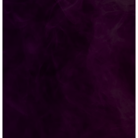
ULTIMAS NOTICIAS
Trágico Femicidio: Daniela Armoa sufrió 35
heridas de arma blanca
Gabriel Rolón: «La mayoría de las personas
tienen parejas que no querrían tener»
Descubre tu Horóscopo Chino: Predicciones
Semanales del 10 al 16 de Agosto
CATEGORIAS