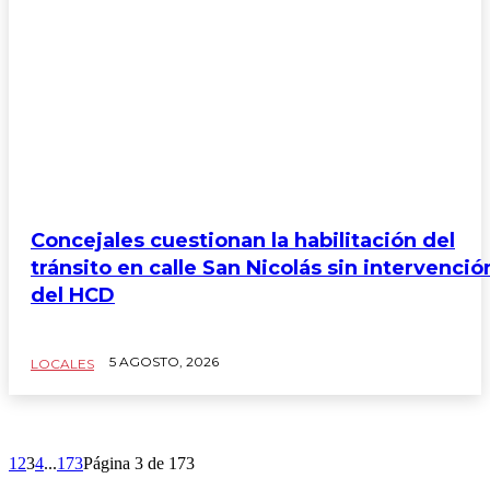
Concejales cuestionan la habilitación del
tránsito en calle San Nicolás sin intervenció
del HCD
5 AGOSTO, 2026
LOCALES
1
2
3
4
...
173
Página 3 de 173