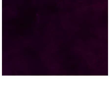
Sociedad
1381
Locales
1380
Política
1015
Deportes
858
Policiales
690
Espectáculos
583